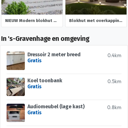
NIEUW Modern blokhut Belmont 1
Blokhut met overkapping Olenka 710x330 Onbehandeld vuren
In 's-Gravenhage en omgeving
Dressoir 2 meter breed
0.4km
Gratis
Koel toonbank
0.5km
Gratis
Audiomeubel (lage kast)
0.8km
Gratis