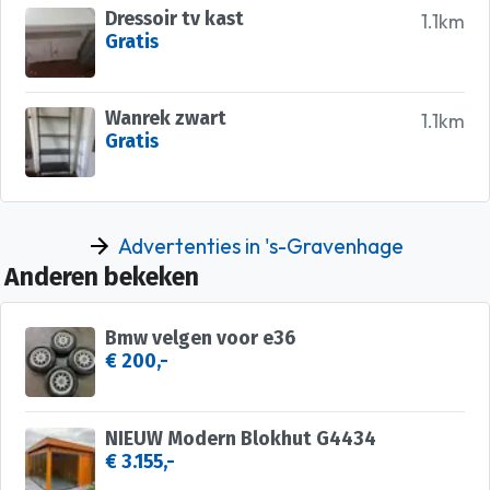
Dressoir tv kast
1.1km
Gratis
Wanrek zwart
1.1km
Gratis
Advertenties in 's-Gravenhage
Anderen bekeken
Bmw velgen voor e36
€ 200,-
NIEUW Modern Blokhut G4434
€ 3.155,-