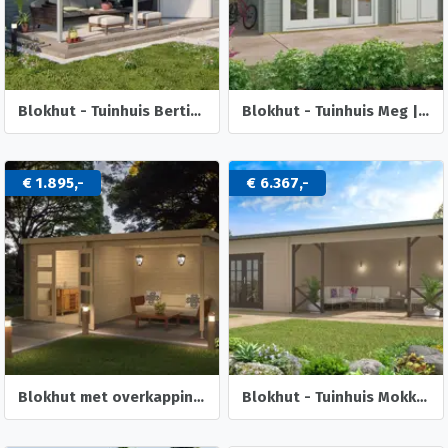
Blokhut - Tuinhuis Bertil | 44 mm | vuren onbehandeld
Blokhut - Tuinhuis Meg | 44 mm | onbehandeld
€ 1.895,-
€ 6.367,-
Blokhut met overkapping Helena 472x230 Onbehandeld vuren
Blokhut - Tuinhuis Mokka | 40 mm | vuren onbehandeld