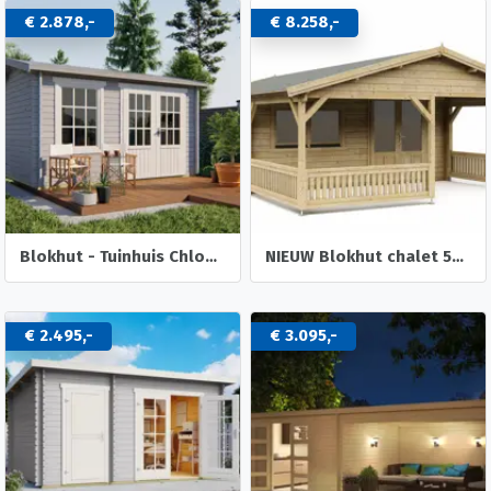
€ 2.878,-
€ 8.258,-
Blokhut - Tuinhuis Chloe | 40 mm | vuren onbehandeld
NIEUW Blokhut chalet 50mm: 5×5+3
€ 2.495,-
€ 3.095,-