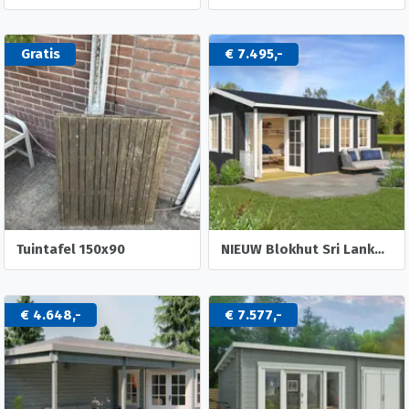
Gratis
€ 7.495,-
Tuintafel 150x90
NIEUW Blokhut Sri Lanka 44 Dgp+
€ 4.648,-
€ 7.577,-