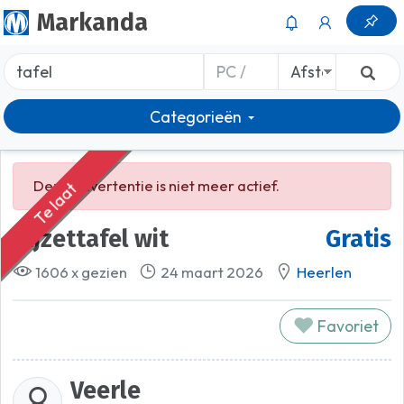
Markanda
Categorieën
Deze advertentie is niet meer actief.
Te laat
Bijzettafel wit
Gratis
1606 x gezien
24 maart 2026
Heerlen
Favoriet
Veerle