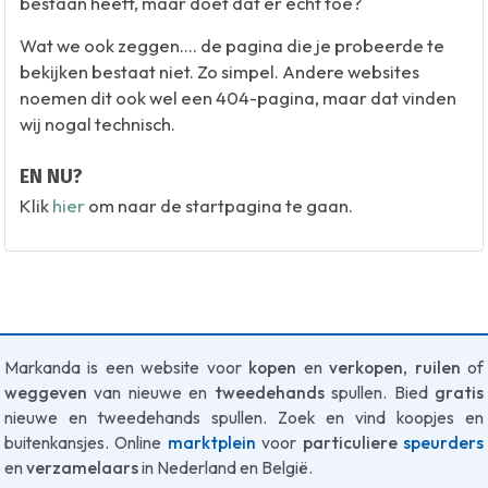
bestaan heeft, maar doet dat er echt toe?
Wat we ook zeggen.... de pagina die je probeerde te
bekijken bestaat niet. Zo simpel. Andere websites
noemen dit ook wel een 404-pagina, maar dat vinden
wij nogal technisch.
EN NU?
Klik
hier
om naar de startpagina te gaan.
Markanda is een website voor
kopen
en
verkopen
,
ruilen
of
weggeven
van nieuwe en
tweedehands
spullen. Bied
gratis
nieuwe en tweedehands spullen. Zoek en vind koopjes en
buitenkansjes. Online
marktplein
voor
particuliere
speurders
en
verzamelaars
in Nederland en België.