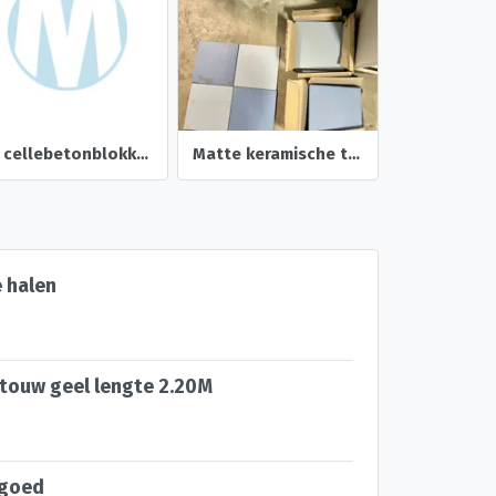
15 cellebetonblokken
Matte keramische tegels 20x20
e halen
gtouw geel lengte 2.20M
 goed