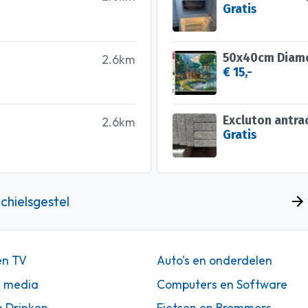
Gratis
2.6km
€ 15,-
Excluton antra
2.6km
Gratis
chielsgestel
en TV
Auto's en onderdelen
n media
Computers en Software