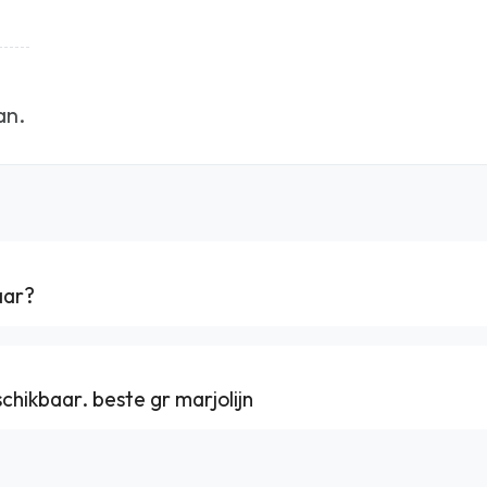
an.
aar?
chikbaar. beste gr marjolijn