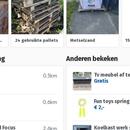
en voor gipswand
24 gebruikte pallets
Metselzand
ng
Anderen bekeken
Tv meubel af t
0.5km
Gratis
Fun toys sprin
0.6km
€ 2,-
d Focus
Koelkast werk
2.6km