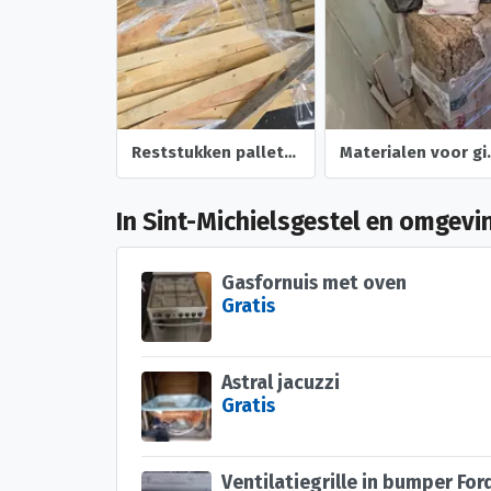
Reststukken pallethout
Material
In Sint-Michielsgestel en omgevi
Gasfornuis met oven
Gratis
Astral jacuzzi
Gratis
Ventilatiegrille in bumper For