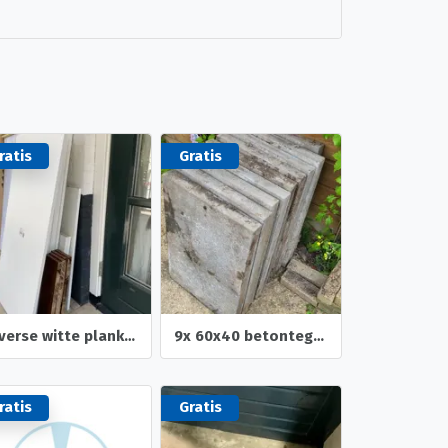
ratis
Gratis
Diverse witte planken
9x 60x40 betontegels
ratis
Gratis