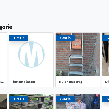
gorie
Gratis
Gratis
G
Houten pallet in goede staat
betonplaten
Huishoudtrap
Gratis
Gratis
G