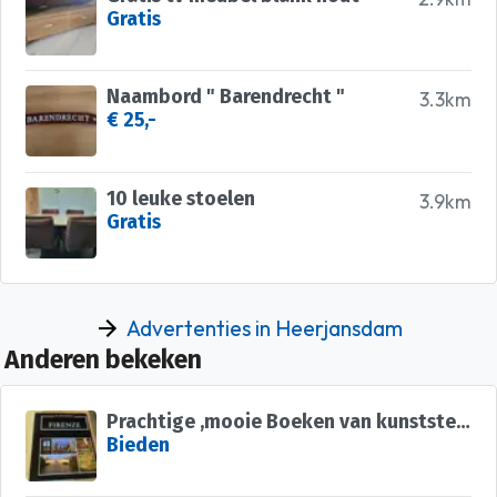
Gratis
Naambord " Barendrecht "
3.3km
€ 25,-
10 leuke stoelen
3.9km
Gratis
Advertenties in Heerjansdam
Anderen bekeken
Prachtige ,mooie Boeken van kunststeden,unieke foto&amp;#x27;s TOP
Bieden