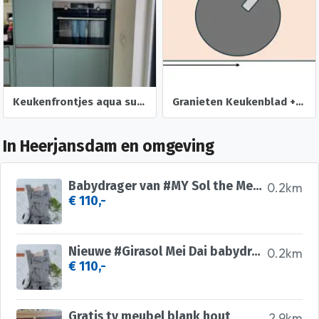
Keukenfrontjes aqua supermat laklaminaat Keukensale
Granieten Keukenblad + Wasbak (al gedemonteerd)
In Heerjansdam en omgeving
Babydrager van #MY Sol the Meh Dai van #GIRASOL, grijs
0.2km
€ 110,-
Nieuwe #Girasol Mei Dai babydraagzak / grijs, zwart
0.2km
€ 110,-
Gratis tv meubel blank hout
2.9km