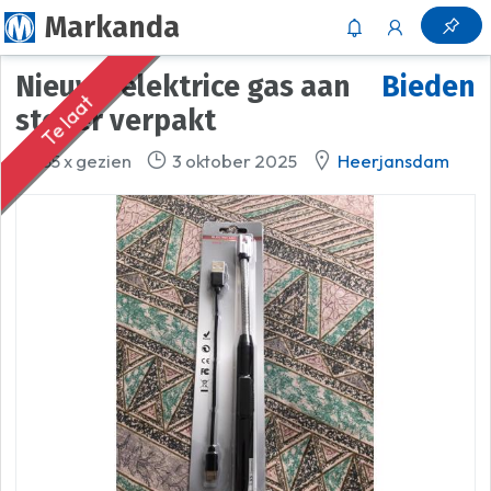
Markanda
nieuwe elektrice gas aan
Bieden
Te laat
steker verpakt
55 x gezien
3 oktober 2025
Heerjansdam