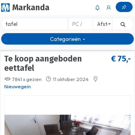
Markanda
Categorieën
Te koop aangeboden
€ 75,-
eettafel
7841 x gezien
11 oktober 2024
Nieuwegein