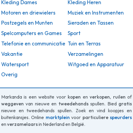
Kleding Dames
Kleding Heren
Motoren en driewielers
Muziek en Instrumenten
Postzegels en Munten
Sieraden en Tassen
Spelcomputers en Games
Sport
Telefonie en communicatie
Tuin en Terras
Vakantie
Verzamelingen
Watersport
Witgoed en Apparatuur
Overig
Markanda is een website voor
kopen
en
verkopen
,
ruilen
of
weggeven
van nieuwe en
tweedehands
spullen. Bied
gratis
nieuwe en tweedehands spullen. Zoek en vind koopjes en
buitenkansjes. Online
marktplein
voor
particuliere
speurders
en
verzamelaars
in Nederland en België.