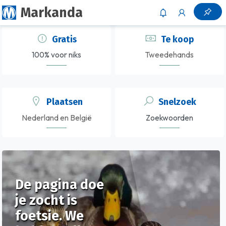
Markanda
Gratis
Te koop
100% voor niks
Tweedehands
Plaatsen
Snelzoek
Nederland en België
Zoekwoorden
De pagina doe
je zocht is
foetsie. We