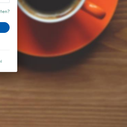
ten?
nl