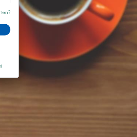
ten?
nl