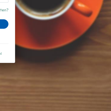
ten?
nl