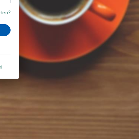
ten?
nl