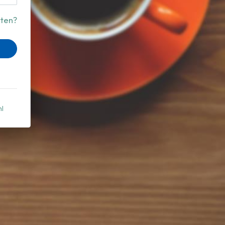
ten?
nl