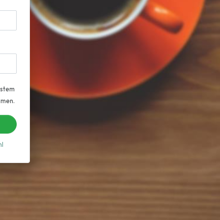
 stem
omen.
nl