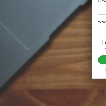
E-ma
Wac