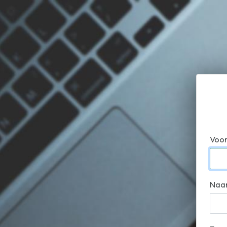
Voo
Naa