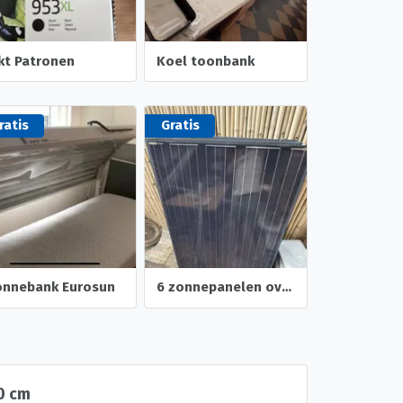
kt Patronen
Koel toonbank
ratis
Gratis
onnebank Eurosun
6 zonnepanelen overbodig op te halen. Moet weg!
0 cm