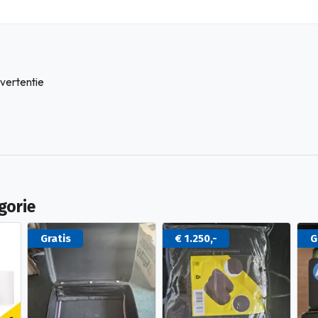
vertentie
gorie
Gratis
€ 1.250,-
G