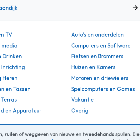
aandijk
en TV
Auto's en onderdelen
n media
Computers en Software
n Drinken
Fietsen en Brommers
 Inrichting
Huizen en Kamers
g Heren
Motoren en driewielers
en en Tassen
Spelcomputers en Games
 Terras
Vakantie
d en Apparatuur
Overig
n
,
ruilen
of
weggeven
van nieuwe en
tweedehands
spullen. Bi