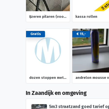
IJzeren pilaren (voor bijv. een event)
kassa rollen
Gratis
€ 15,-
dozen stoppen met roken. pleisters en kauwgum
In Zaandijk en omgeving
5m3 straatzand goed tarief o