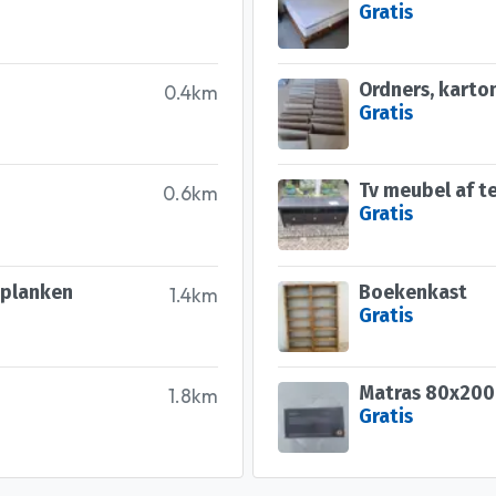
Gratis
Ordners, karton
0.4km
Gratis
Tv meubel af t
0.6km
Gratis
 planken
Boekenkast
1.4km
Gratis
Matras 80x200 
1.8km
Gratis