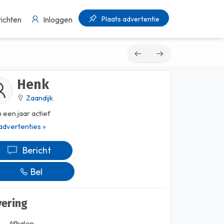
Plaats advertentie
ichten
Inloggen
Henk
Zaandijk
 een jaar actief
 advertenties »
Bericht
Bel
vering
Afhalen