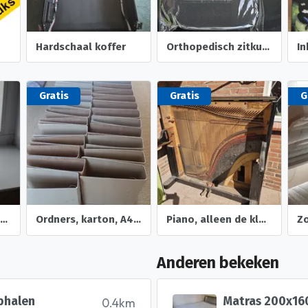
Hardschaal koffer
Orthopedisch zitkussen
In
Gratis
Gratis
G
andrelon mousse volume
Ordners, karton, A4, gebruikt
Piano, alleen de klankkast en deel van de ombouw
Z
Anderen bekeken
phalen
Matras 200x16
0.4km