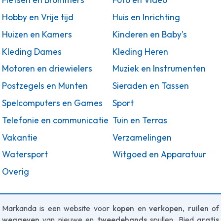
Fietsen en Brommers
Foto en Video
Hobby en Vrije tijd
Huis en Inrichting
Huizen en Kamers
Kinderen en Baby's
Kleding Dames
Kleding Heren
Motoren en driewielers
Muziek en Instrumenten
Postzegels en Munten
Sieraden en Tassen
Spelcomputers en Games
Sport
Telefonie en communicatie
Tuin en Terras
Vakantie
Verzamelingen
Watersport
Witgoed en Apparatuur
Overig
Markanda is een website voor
kopen
en
verkopen
,
ruilen
of
weggeven
van nieuwe en
tweedehands
spullen. Bied
gratis