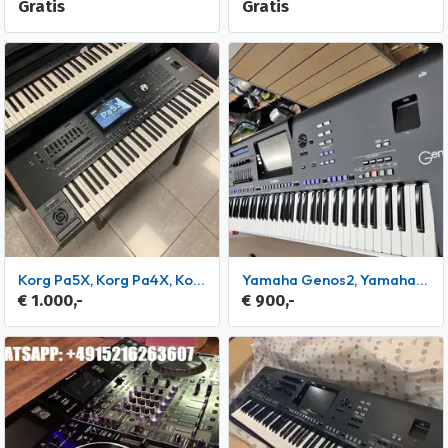
Gratis
Gratis
Korg Pa5X, Korg Pa4X, Korg Pa4X MG2 Edition, Korg PA-1000 MG
Yamaha Genos2, Yamaha Genos, Yamaha Tyros5,Yamaha MODX8 Plus
€ 1.000,-
€ 900,-