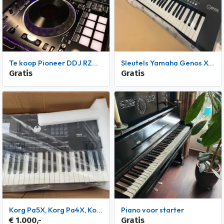
Te koop Pioneer DDJ RZX / Pioneer CDJ-3000 / Pioneer XDJ-XZ
Sleutels Yamaha Genos XXL-Tyros 5 met 76 / Tyros 4 61 sleutel
Gratis
Gratis
Korg Pa5X, Korg Pa4X, Korg Pa4X MG2 Edition, Korg Pa1000 MG
Piano voor starter
€ 1.000,-
Gratis