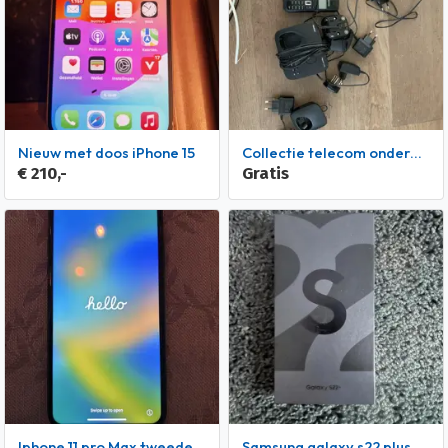
Nieuw met doos iPhone 15
Collectie telecom onderdelen
€ 210,-
Gratis
Iphone 11 pro Max tweedehands
Samsung galaxy s22 plus 5G 8gb 256gb geseald bon, 2 jr garan