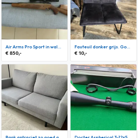
Air Arms Pro Sport in walnoten hout 4,5 MM, 16 joul
fauteuil donker grijs. Goed onderhouden
€ 850,-
€ 10,-
Bank antraciet zo goed als nieuw
Docter Aspherical 3-12×56 richtkijker