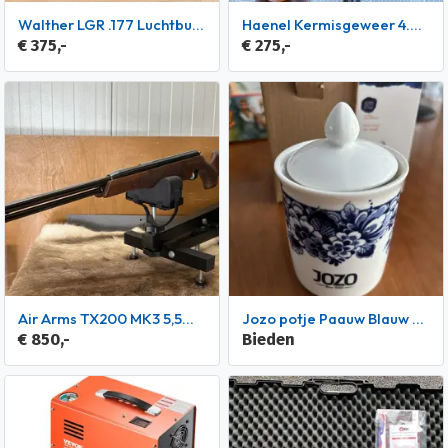
Walther LGR .177 Luchtbuks
Haenel Kermisgeweer 4.4mm rond
€ 375,-
€ 275,-
Air Arms TX200 MK3 5,5mm
Jozo potje Paauw Blauw Heinen Delfts aardewerk porseleinlook
€ 850,-
Bieden