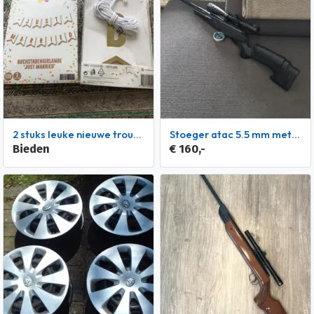
2 stuks leuke nieuwe trouw slingers- trouw foto albumpje
stoeger atac 5.5 mm met scope
Bieden
€ 160,-