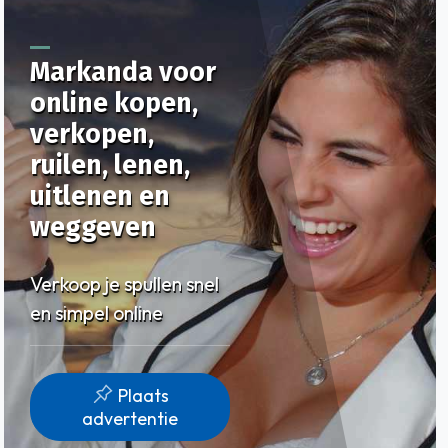
Markanda voor
online kopen,
verkopen,
ruilen, lenen,
uitlenen en
weggeven
Verkoop je spullen snel
en simpel online
Plaats
advertentie