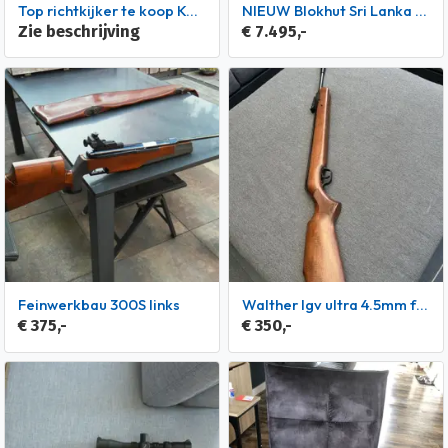
Top richtkijker te koop KAHLES K1050 10-50x56
NIEUW Blokhut Sri Lanka 44 Dgp+
Zie beschrijving
€ 7.495,-
Feinwerkbau 300S links
walther lgv ultra 4.5mm fac in nieuwstaat
€ 375,-
€ 350,-