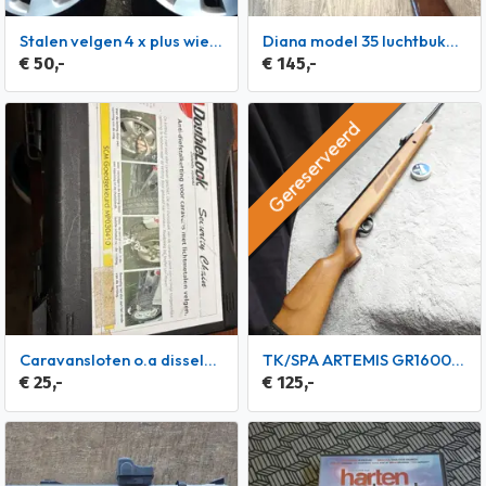
Stalen velgen 4 x plus wieldoppen
Diana model 35 luchtbuks, 5,5mm
€ 50,-
€ 145,-
Gereserveerd
Caravansloten o.a disselslot
TK/SPA ARTEMIS GR1600W (4,5mm) Knikloop kanon met demper!
€ 25,-
€ 125,-