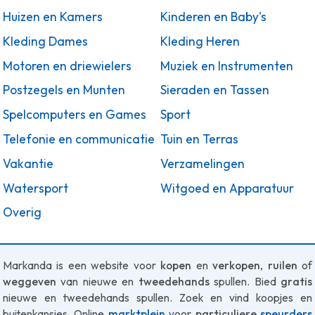
Huizen en Kamers
Kinderen en Baby's
Kleding Dames
Kleding Heren
Motoren en driewielers
Muziek en Instrumenten
Postzegels en Munten
Sieraden en Tassen
Spelcomputers en Games
Sport
Telefonie en communicatie
Tuin en Terras
Vakantie
Verzamelingen
Watersport
Witgoed en Apparatuur
Overig
Markanda is een website voor
kopen
en
verkopen
,
ruilen
of
weggeven
van nieuwe en
tweedehands
spullen. Bied
gratis
nieuwe en tweedehands spullen. Zoek en vind koopjes en
buitenkansjes. Online
marktplein
voor
particuliere
speurders