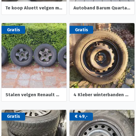
Te koop Aluett velgen met zomerbanden
Autoband Barum Quartaris 5
Gratis
Gratis
Stalen velgen Renault Megane 3
4 Kleber winterbanden 175 65 R14 op velgen
Gratis
€ 49,-