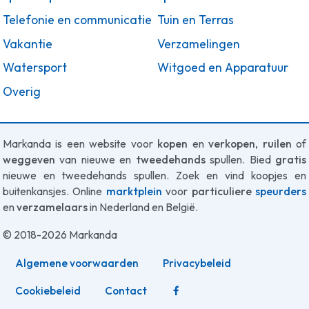
Telefonie en communicatie
Tuin en Terras
Vakantie
Verzamelingen
Watersport
Witgoed en Apparatuur
Overig
Markanda is een website voor
kopen
en
verkopen
,
ruilen
of
weggeven
van nieuwe en
tweedehands
spullen. Bied
gratis
nieuwe en tweedehands spullen. Zoek en vind koopjes en
buitenkansjes. Online
marktplein
voor
particuliere
speurders
en
verzamelaars
in Nederland en België.
© 2018-2026 Markanda
Algemene voorwaarden
Privacybeleid
Cookiebeleid
Contact