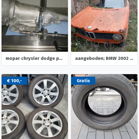
mopar chrysler dodge plymouth imperial jensen facel vega
aangeboden; BMW 2002 voor onderdelen.
€ 100,-
Gratis