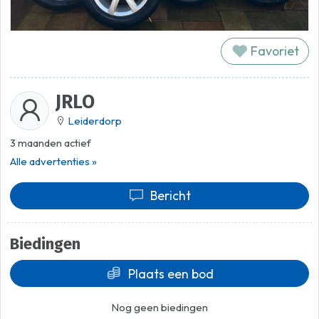
Favoriet
JRLO
Leiderdorp
3 maanden actief
Alle advertenties »
Bericht
Biedingen
Plaats een bod
Nog geen biedingen