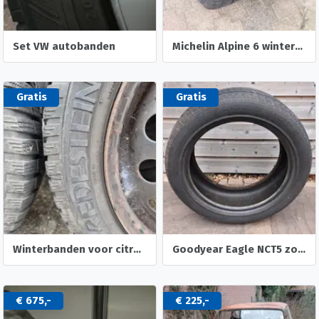
Set VW autobanden
Michelin Alpine 6 winterbanden
Gratis
Gratis
Winterbanden voor citroen C1 of peugeot 107108
Goodyear Eagle NCT5 zomerband
€ 675,-
€ 225,-