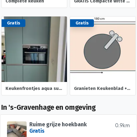
Complete keuken
GRATIS Compacte witte keuken met RVS blad en spoelbak
Gratis
Gratis
Keukenfrontjes aqua supermat laklaminaat Keukensale
Granieten Keukenblad + Wasbak (al gedemonteerd)
In 's-Gravenhage en omgeving
Ruime grijze hoekbank
0.9km
Gratis