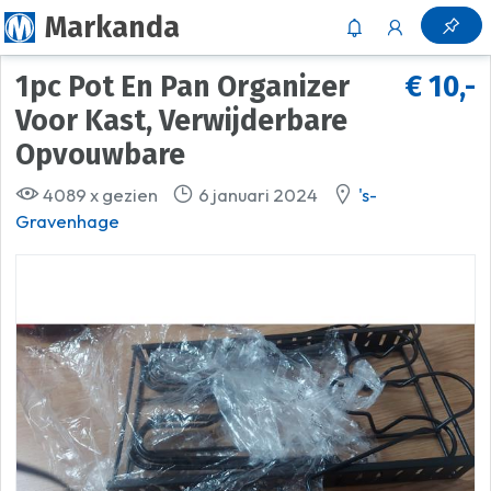
Markanda
1pc Pot En Pan Organizer
€ 10,-
Voor Kast, Verwijderbare
Opvouwbare
4089 x gezien
6 januari 2024
's-
Gravenhage