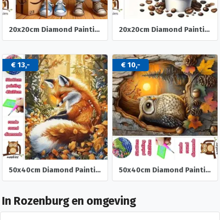
20x20cm Diamond Painting oud stel dozen (rond) nr 518
20x20cm Diamond Painting koffie kabouters (rond) nr 516
€ 13,-
€ 10,-
50x40cm Diamond Painting Vos in het bos (rond) nr 84
50x40cm Diamond Painting herst Uil (rond) nr 83
In Rozenburg en omgeving