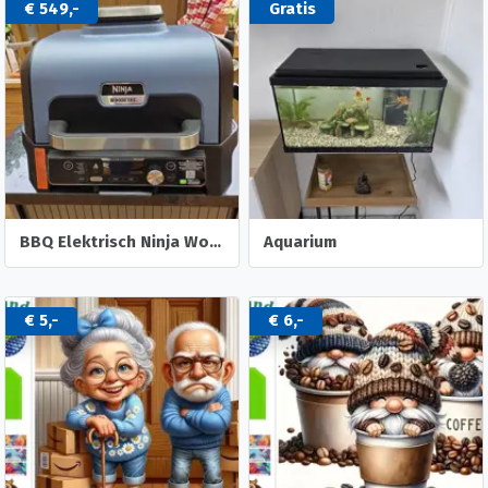
€ 549,-
Gratis
BBQ Elektrisch Ninja Woodfire XL PRO.
Aquarium
€ 5,-
€ 6,-