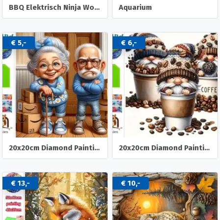
BBQ Elektrisch Ninja Woodfire XL PRO.
Aquarium
€ 5,-
€ 6,-
20x20cm Diamond Painting oud stel dozen (rond) nr 518
20x20cm Diamond Painting koffie kabouters (rond) nr 516
€ 13,-
€ 10,-