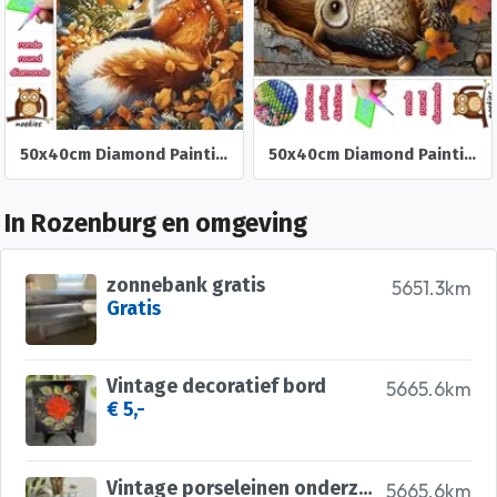
50x40cm Diamond Painting Vos in het bos (rond) nr 84
50x40cm Diamond Painting herst Uil (rond) nr 83
In Rozenburg en omgeving
zonnebank gratis
5651.3km
Gratis
Vintage decoratief bord
5665.6km
€ 5,-
Vintage porseleinen onderzetters
5665.6km