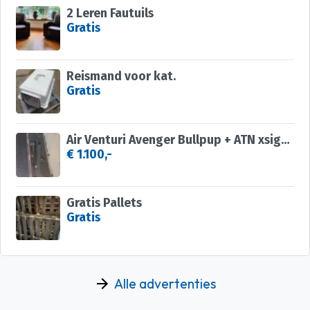
2 Leren Fautuils
Gratis
Reismand voor kat.
Gratis
Air Venturi Avenger Bullpup + ATN xsight 4K PRO 3-14X
€ 1.100,-
Gratis Pallets
Gratis
Alle advertenties