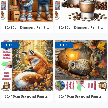
20x20cm Diamond Painting oud stel dozen (rond) nr 518
20x20cm Diamond Painting koffie kabouters (rond) nr 516
€ 13,-
€ 10,-
50x40cm Diamond Painting Vos in het bos (rond) nr 84
50x40cm Diamond Painting herst Uil (rond) nr 83