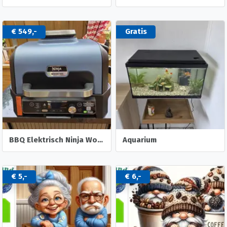
€ 549,-
Gratis
BBQ Elektrisch Ninja Woodfire XL PRO.
Aquarium
€ 5,-
€ 6,-