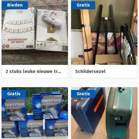
Bieden
Gratis
2 stuks leuke nieuwe trouw slingers- trouw foto albumpje
Schildersezel
Gratis
Gratis