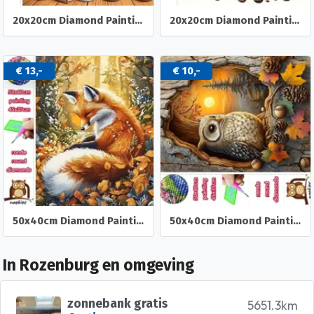
20x20cm Diamond Painting oud stel dozen (rond) nr 518
20x20cm Diamond Painting koffie kabouters (rond) nr 516
€ 13,-
€ 10,-
50x40cm Diamond Painting Vos in het bos (rond) nr 84
50x40cm Diamond Painting herst Uil (rond) nr 83
In Rozenburg en omgeving
zonnebank gratis
5651.3km