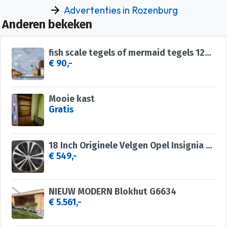
Advertenties in Rozenburg
Anderen bekeken
fish scale tegels of mermaid tegels 12x12,5 trend wandtegels
€ 90,-
Mooie kast
Gratis
18 Inch Originele Velgen Opel Insignia B Steek 5x115
€ 549,-
NIEUW MODERN Blokhut G6634
€ 5.561,-