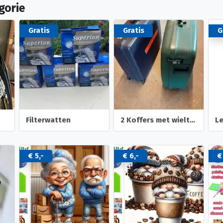
gorie
Gratis
Gratis
G
Filterwatten
2 Koffers met wieltjes
L
€ 5,-
€ 6,-
€