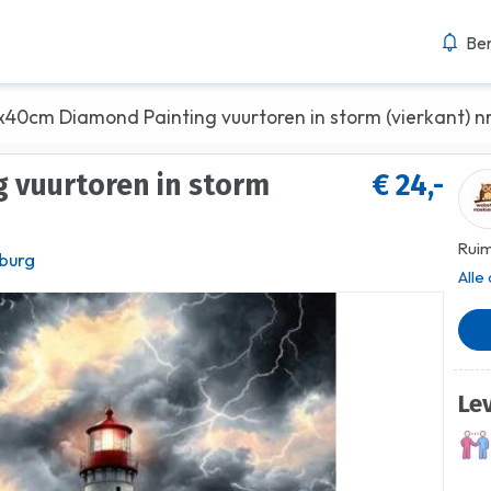
Ber
x40cm Diamond Painting vuurtoren in storm (vierkant) nr
€ 24,-
Ruim
burg
Alle
Le