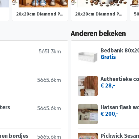
20x20cm Diamond Painting oud stel dozen (rond) nr 518
20x20cm Diamond Painting koffie kabouters (rond) nr 516
Anderen bekeken
Bedbank 80x20
5651.3km
Gratis
5665.6km
€ 28,-
ters
Hatsan flash 
5665.6km
€ 200,-
nen bordjes
Pickwick Sesam
5665.6km