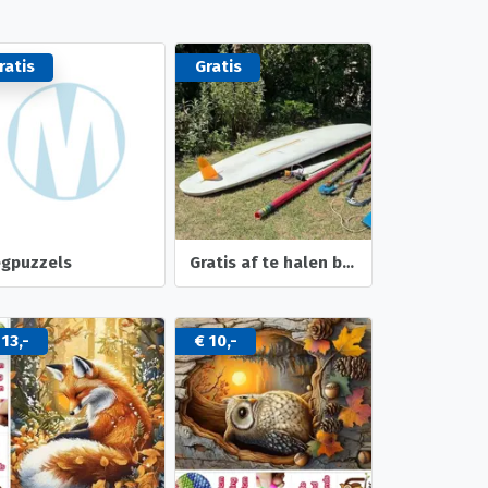
ratis
Gratis
egpuzzels
Gratis af te halen beginners surfplank met toebehoren
 13,-
€ 10,-