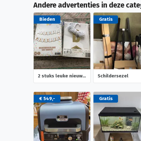
Andere advertenties in deze cate
Bieden
Gratis
2 stuks leuke nieuwe trouw slingers- trouw foto albumpje
Schildersezel
€ 549,-
Gratis