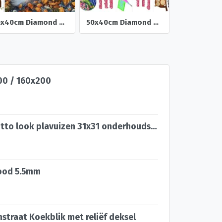
50x40cm Diamond Painting Vos in het bos (rond) nr 84
50x40cm Diamond Painting herst Uil (rond) nr 83
0 / 160x200
Authentieke cotto look plavuizen 31x31 onderhoudsvriendelijk
wood 5.5mm
straat Koekblik met reliëf deksel