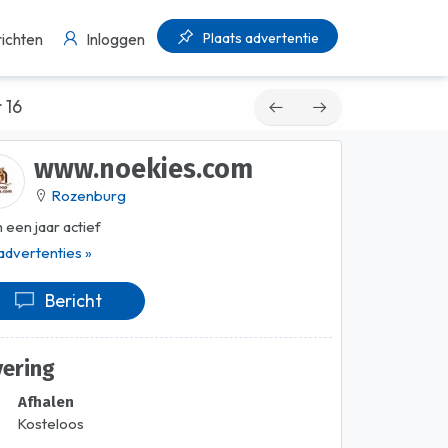
Plaats advertentie
ichten
Inloggen
 16
www.noekies.com
Rozenburg
 een jaar actief
 advertenties »
Bericht
vering
Afhalen
Kosteloos