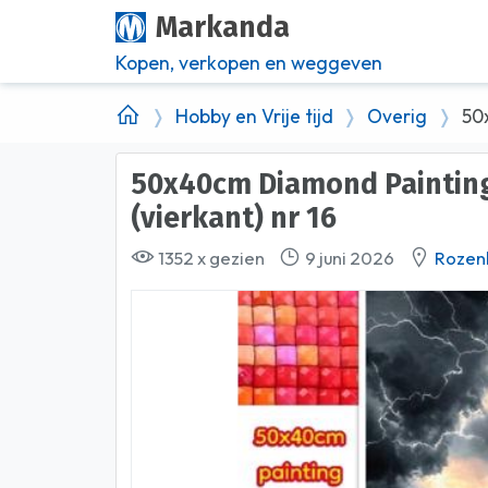
Markanda
Kopen, verkopen en weggeven
Hobby en Vrije tijd
Overig
50
50x40cm Diamond Painting vuurtoren in storm
(vierkant) nr 16
1352 x gezien
9 juni 2026
Rozen