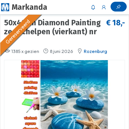
Markanda
Gereserveerd
50x40cm Diamond Painting
€ 18,-
zee schelpen (vierkant) nr
12
1385 x gezien
8 juni 2026
Rozenburg