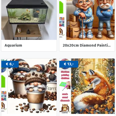
Aquarium
20x20cm Diamond Painting oud stel dozen (rond) nr 518
€ 6,-
€ 13,-