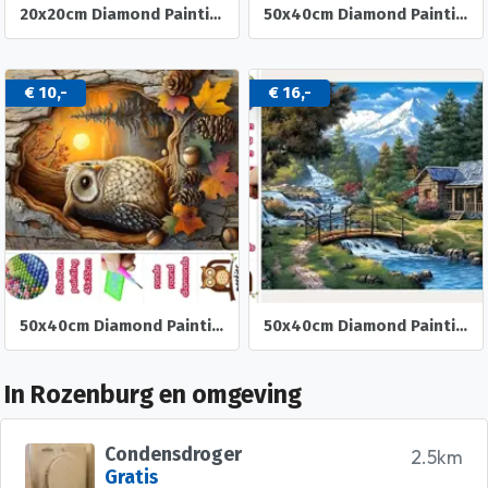
20x20cm Diamond Painting koffie kabouters (rond) nr 516
50x40cm Diamond Painting Vos in het bos (rond) nr 84
€ 10,-
€ 16,-
50x40cm Diamond Painting herst Uil (rond) nr 83
50x40cm Diamond Painting Alpen huisje (rond) nr 82
In Rozenburg en omgeving
Condensdroger
2.5km
Gratis