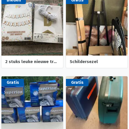
Bieden
Gratis
2 stuks leuke nieuwe trouw slingers- trouw foto albumpje
Schildersezel
Gratis
Gratis