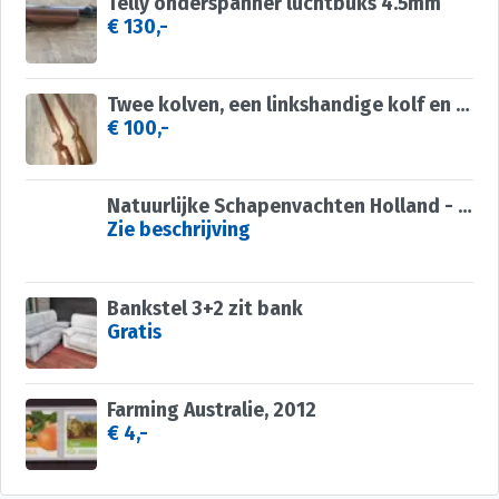
Telly onderspanner luchtbuks 4.5mm
€ 130,-
Twee kolven, een linkshandige kolf en Ruger 10/22 kolf
€ 100,-
Natuurlijke Schapenvachten Holland - Texels Tapijt Tapijt
Zie beschrijving
Bankstel 3+2 zit bank
Gratis
Farming Australie, 2012
€ 4,-