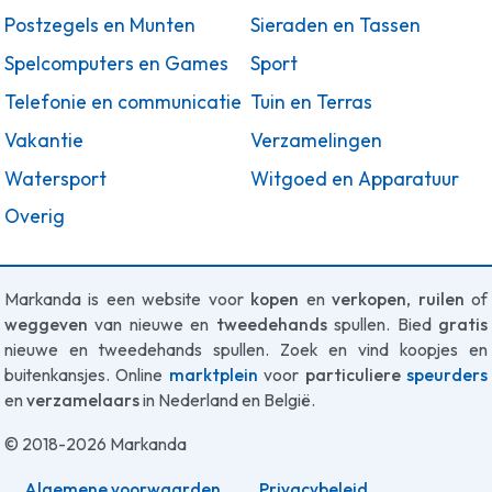
Postzegels en Munten
Sieraden en Tassen
Spelcomputers en Games
Sport
Telefonie en communicatie
Tuin en Terras
Vakantie
Verzamelingen
Watersport
Witgoed en Apparatuur
Overig
Markanda is een website voor
kopen
en
verkopen
,
ruilen
of
weggeven
van nieuwe en
tweedehands
spullen. Bied
gratis
nieuwe en tweedehands spullen. Zoek en vind koopjes en
buitenkansjes. Online
marktplein
voor
particuliere
speurders
en
verzamelaars
in Nederland en België.
© 2018-2026 Markanda
Algemene voorwaarden
Privacybeleid