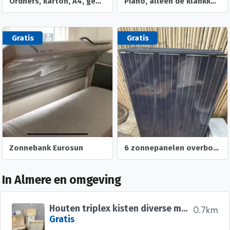
Ordners, karton, A4, gebruikt
Piano, alleen de klankkast en deel van de ombouw
Gratis
Gratis
Zonnebank Eurosun
6 zonnepanelen overbodig op te halen. Moet weg!
In Almere en omgeving
Houten triplex kisten diverse maten
0.7km
Gratis