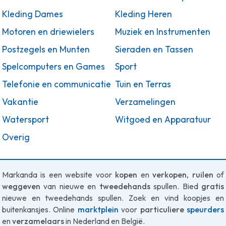
Kleding Dames
Kleding Heren
Motoren en driewielers
Muziek en Instrumenten
Postzegels en Munten
Sieraden en Tassen
Spelcomputers en Games
Sport
Telefonie en communicatie
Tuin en Terras
Vakantie
Verzamelingen
Watersport
Witgoed en Apparatuur
Overig
Markanda is een website voor
kopen
en
verkopen
,
ruilen
of
weggeven
van nieuwe en
tweedehands
spullen. Bied
gratis
nieuwe en tweedehands spullen. Zoek en vind koopjes en
buitenkansjes. Online
marktplein
voor
particuliere
speurders
en
verzamelaars
in Nederland en België.