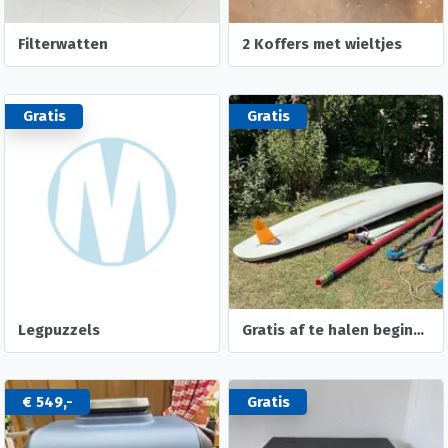
Filterwatten
2 Koffers met wieltjes
Gratis
Gratis
Legpuzzels
Gratis af te halen beginners surfplank met toebehoren
€ 549,-
Gratis