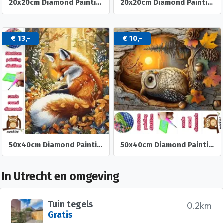
20x20cm Diamond Painting oud stel dozen (rond) nr 518
20x20cm Diamond Painting koffie kabouters (rond) nr 516
€ 13,-
€ 10,-
50x40cm Diamond Painting Vos in het bos (rond) nr 84
50x40cm Diamond Painting herst Uil (rond) nr 83
In Utrecht en omgeving
Tuin tegels
0.2km
Gratis