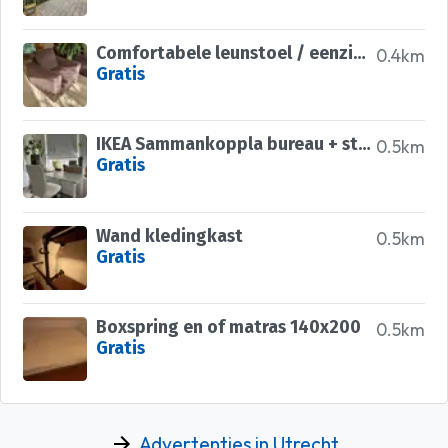
Comfortabele leunstoel / eenzits bank
0.4km
Gratis
IKEA Sammankoppla bureau + stoel en lamp
0.5km
Gratis
Wand kledingkast
0.5km
Gratis
Boxspring en of matras 140x200
0.5km
Gratis
Advertenties in Utrecht