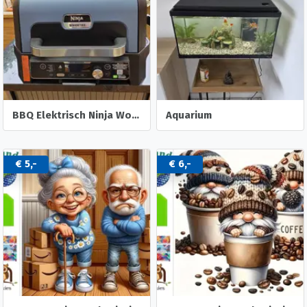
BBQ Elektrisch Ninja Woodfire XL PRO.
Aquarium
€ 5,-
€ 6,-