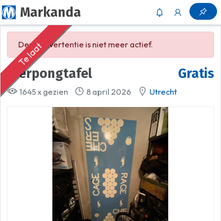
Markanda
Deze advertentie is niet meer actief.
Te laat
Bierpongtafel
Gratis
1645 x gezien
8 april 2026
Utrecht