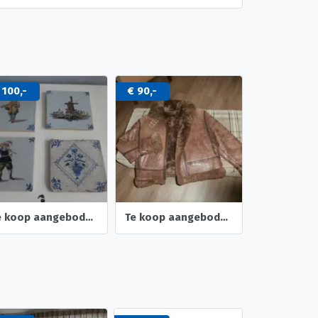
 90,-
€ 100,-
Bieden
Te koop aangeboden leder dames jack.
Te koop Arma leder vliegeniers jack