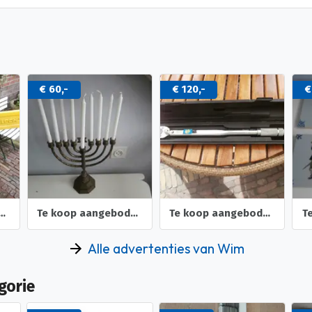
€ 120,-
€ 100,-
€
aangeboden kandelaar
Te koop aangeboden Momentsleutel
Te koop aangeboden 4 oude tegeltjes
Alle advertenties van Wim
gorie