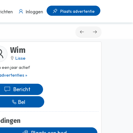
Plaats advertentie
ichten
Inloggen
Wim
Lisse
 een jaar actief
 advertenties »
Bericht
Bel
edingen
Plaats een bod