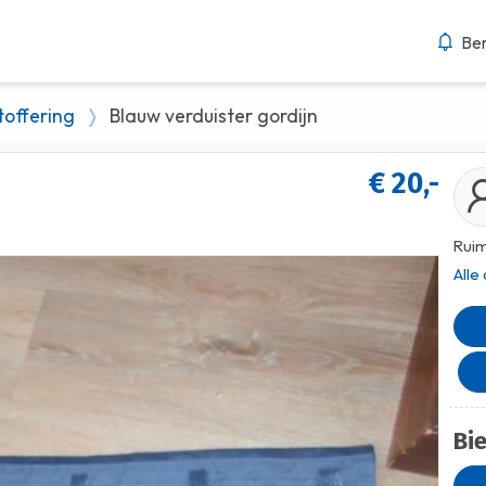
Ber
toffering
Blauw verduister gordijn
€ 20,-
Ruim
Alle
Bi