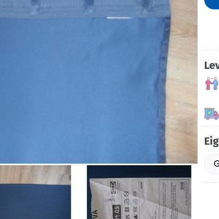
Le
Ei
G