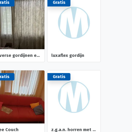
ratis
Gratis
Diverse gordijnen en vitrages
luxaflex gordijn
ratis
Gratis
ee Couch
z.g.a.n. horren met geleiders en zonwering/raamdecoratie