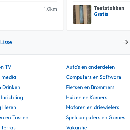
Tentstokken
1.0km
Gratis
Lisse
en TV
Auto's en onderdelen
n media
Computers en Software
n Drinken
Fietsen en Brommers
 Inrichting
Huizen en Kamers
g Heren
Motoren en driewielers
en en Tassen
Spelcomputers en Games
 Terras
Vakantie