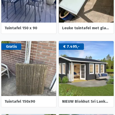
Tuintafel 150 x 90
Leuke tuintafel met glasplaat
Gratis
€ 7.495,-
Tuintafel 150x90
NIEUW Blokhut Sri Lanka 44 Dgp+