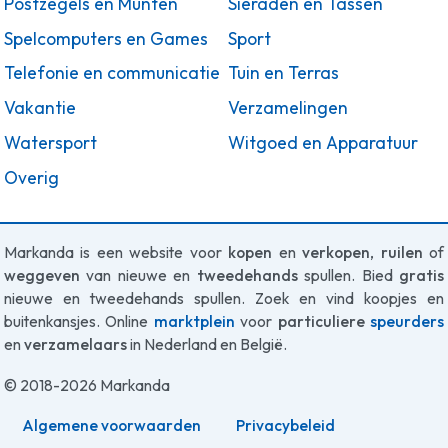
Postzegels en Munten
Sieraden en Tassen
Spelcomputers en Games
Sport
Telefonie en communicatie
Tuin en Terras
Vakantie
Verzamelingen
Watersport
Witgoed en Apparatuur
Overig
Markanda is een website voor
kopen
en
verkopen
,
ruilen
of
weggeven
van nieuwe en
tweedehands
spullen. Bied
gratis
nieuwe en tweedehands spullen. Zoek en vind koopjes en
buitenkansjes. Online
marktplein
voor
particuliere
speurders
en
verzamelaars
in Nederland en België.
© 2018-2026 Markanda
Algemene voorwaarden
Privacybeleid