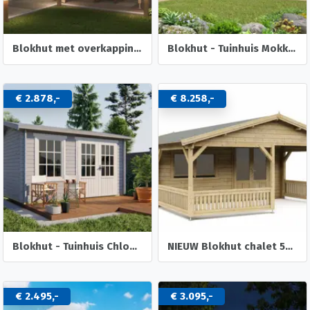
Blokhut met overkapping Helena 472x230 Onbehandeld vuren
Blokhut - Tuinhuis Mokka | 40 mm | vuren onbehandeld
€ 2.878,-
€ 8.258,-
Blokhut - Tuinhuis Chloe | 40 mm | vuren onbehandeld
NIEUW Blokhut chalet 50mm: 5×5+3
€ 2.495,-
€ 3.095,-