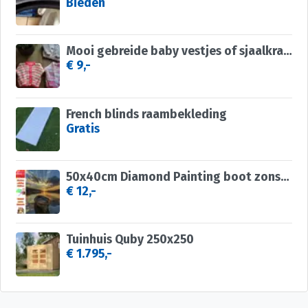
Bieden
Mooi gebreide baby vestjes of sjaalkraagtruitje
€ 9,-
French blinds raambekleding
Gratis
50x40cm Diamond Painting boot zonsondergang (vierkant) nr 53
€ 12,-
Tuinhuis Quby 250x250
€ 1.795,-