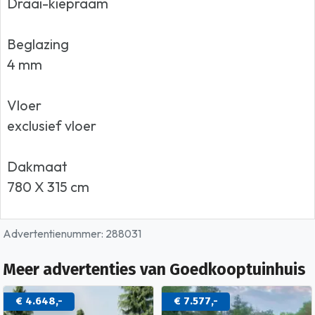
Draai-kiepraam
Beglazing
4 mm
Vloer
exclusief vloer
Dakmaat
780 X 315 cm
Advertentienummer: 288031
Meer advertenties van Goedkooptuinhuis
€ 4.648,-
€ 7.577,-