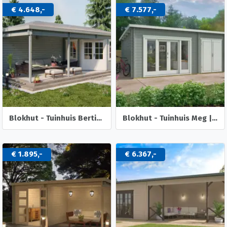
€ 4.648,-
€ 7.577,-
Blokhut - Tuinhuis Bertil | 44 mm | vuren onbehandeld
Blokhut - Tuinhuis Meg | 44 mm | onbehandeld
€ 1.895,-
€ 6.367,-