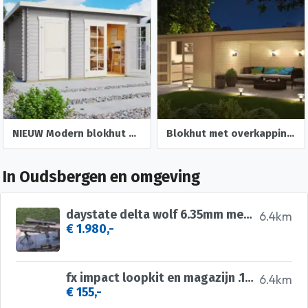
NIEUW Modern blokhut Belmont 1
Blokhut met overkapping Olenka 710x330 Onbehandeld vuren
In Oudsbergen en omgeving
daystate delta wolf 6.35mm met vector optics continental
6.4km
€ 1.980,-
fx impact loopkit en magazijn .177
6.4km
€ 155,-