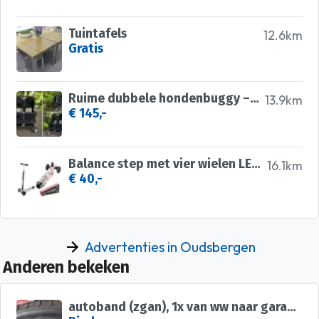
Tuintafels
12.6km
Gratis
Ruime dubbele hondenbuggy – opvouwbaar en praktisch! 🐾
13.9km
€ 145,-
Balance step met vier wielen LED knipsels
16.1km
€ 40,-
Advertenties in Oudsbergen
Anderen bekeken
autoband (zgan), 1x van ww naar garage gereden.