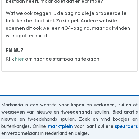
bestaan heeft, maar doet dat er echt toe?
Wat we ook zeggen.... de pagina die je probeerde te
bekijken bestaat niet. Zo simpel. Andere websites
noemen dit ook wel een 404-pagina, maar dat vinden
wij nogal technisch.
EN NU?
Klik
hier
om naar de startpagina te gaan.
Markanda is een website voor
kopen
en
verkopen
,
ruilen
of
weggeven
van nieuwe en
tweedehands
spullen. Bied
gratis
nieuwe en tweedehands spullen. Zoek en vind koopjes en
buitenkansjes. Online
marktplein
voor
particuliere
speurders
en
verzamelaars
in Nederland en België.