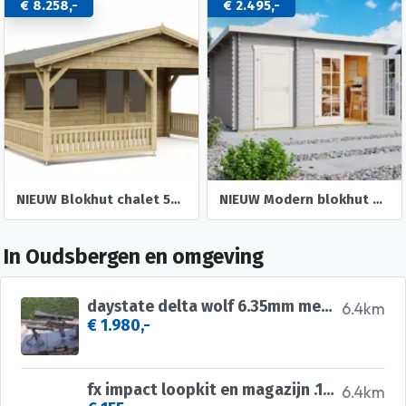
€ 8.258,-
€ 2.495,-
NIEUW Blokhut chalet 50mm: 5×5+3
NIEUW Modern blokhut Belmont 1
In Oudsbergen en omgeving
daystate delta wolf 6.35mm met vector optics continental
6.4km
€ 1.980,-
fx impact loopkit en magazijn .177
6.4km