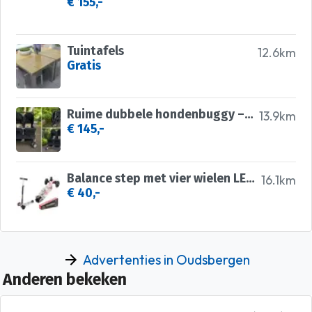
€ 155,-
Tuintafels
12.6km
Gratis
Ruime dubbele hondenbuggy – opvouwbaar en praktisch! 🐾
13.9km
€ 145,-
Balance step met vier wielen LED knipsels
16.1km
€ 40,-
Advertenties in Oudsbergen
Anderen bekeken