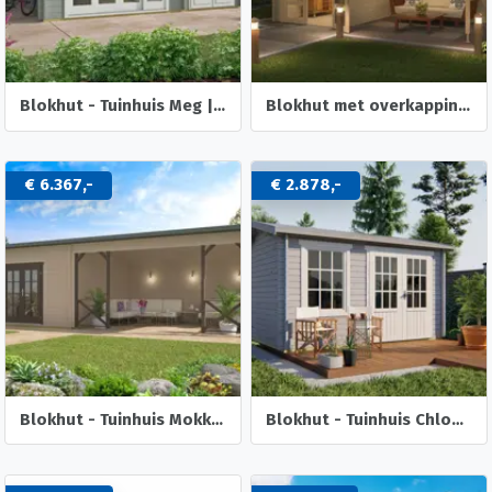
Blokhut - Tuinhuis Meg | 44 mm | onbehandeld
Blokhut met overkapping Helena 472x230 Onbehandeld vuren
€ 6.367,-
€ 2.878,-
Blokhut - Tuinhuis Mokka | 40 mm | vuren onbehandeld
Blokhut - Tuinhuis Chloe | 40 mm | vuren onbehandeld