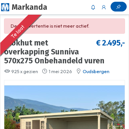
Markanda
Deze advertentie is niet meer actief.
Te laat
Blokhut met
€ 2.495,-
overkapping Sunniva
570x275 Onbehandeld vuren
925 x gezien
1 mei 2026
Oudsbergen