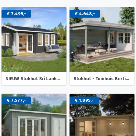
€ 7.495,-
€ 4.648,-
NIEUW Blokhut Sri Lanka 44 Dgp+
Blokhut - Tuinhuis Bertil | 44 mm | vuren onbehandeld
€ 7.577,-
€ 1.895,-