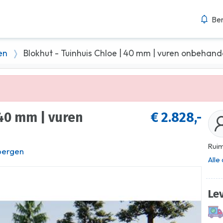
Ber
en
Blokhut - Tuinhuis Chloe | 40 mm | vuren onbehand
€ 2.828,-
Ruim
bergen
Alle
Le