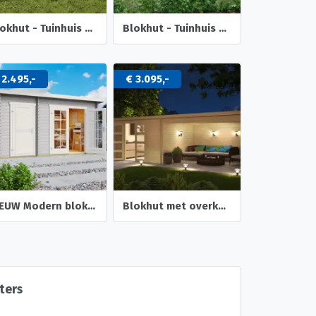
Blokhut - Tuinhuis Bertil | 44 mm | vuren onbehandeld
Blokhut - Tuinhuis Meg | 44 mm | onbehandeld
 2.495,-
€ 3.095,-
NIEUW Modern blokhut Belmont 1
Blokhut met overkapping Olenka 710x330 Onbehandeld vuren
sters