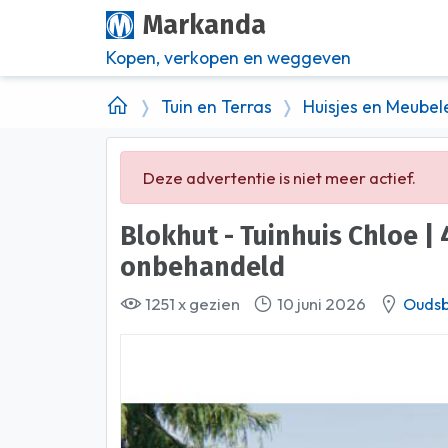
Markanda
Kopen, verkopen en weggeven
Tuin en Terras
Huisjes en Meubel
Deze advertentie is niet meer actief.
Blokhut - Tuinhuis Chloe | 40 mm | vuren
onbehandeld
1251 x gezien
10 juni 2026
Ouds