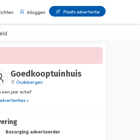
Plaats advertentie
ichten
Inloggen
eld
Goedkooptuinhuis
Oudsbergen
 een jaar actief
 advertenties »
vering
Bezorging adverteerder