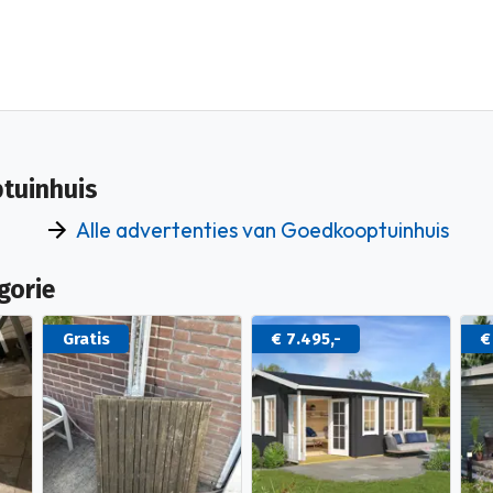
tuinhuis
Alle advertenties van Goedkooptuinhuis
gorie
Gratis
€ 7.495,-
€