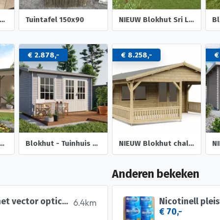
uke tuintafel met glasplaat
Tuintafel 150x90
NIEUW Blokhut Sri Lanka 44 Dgp+
€ 2.878,-
€ 8.258,-
€
- Tuinhuis Mokka | 40 mm | vuren onbehandeld
Blokhut - Tuinhuis Chloe | 40 mm | vuren onbehandeld
NIEUW Blokhut chalet 50mm: 5×5+3
Anderen bekeken
daystate delta wolf 6.35mm met vector optics continental
Nicotinell plei
6.4km
€ 70,-