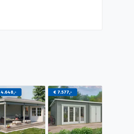
 4.648,-
€ 7.577,-