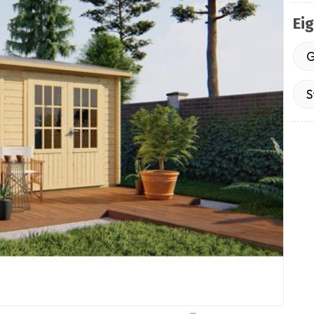
Ei
G
S