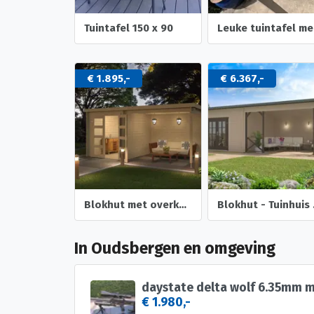
Tuintafel 150 x 90
Le
€ 1.895,-
€ 6.367,-
Blokhut met overkapping Helena 472x230 Onbehandeld vuren
Blokhut 
In Oudsbergen en omgeving
€ 1.980,-