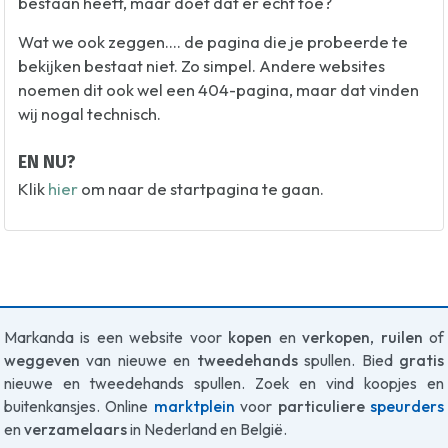
bestaan heeft, maar doet dat er echt toe?
Wat we ook zeggen.... de pagina die je probeerde te
bekijken bestaat niet. Zo simpel. Andere websites
noemen dit ook wel een 404-pagina, maar dat vinden
wij nogal technisch.
EN NU?
Klik
hier
om naar de startpagina te gaan.
Markanda is een website voor
kopen
en
verkopen
,
ruilen
of
weggeven
van nieuwe en
tweedehands
spullen. Bied
gratis
nieuwe en tweedehands spullen. Zoek en vind koopjes en
buitenkansjes. Online
marktplein
voor
particuliere
speurders
en
verzamelaars
in Nederland en België.