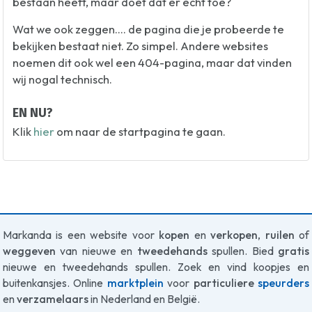
bestaan heeft, maar doet dat er echt toe?
Wat we ook zeggen.... de pagina die je probeerde te
bekijken bestaat niet. Zo simpel. Andere websites
noemen dit ook wel een 404-pagina, maar dat vinden
wij nogal technisch.
EN NU?
Klik
hier
om naar de startpagina te gaan.
Markanda is een website voor
kopen
en
verkopen
,
ruilen
of
weggeven
van nieuwe en
tweedehands
spullen. Bied
gratis
nieuwe en tweedehands spullen. Zoek en vind koopjes en
buitenkansjes. Online
marktplein
voor
particuliere
speurders
en
verzamelaars
in Nederland en België.