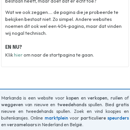
bestaan heeft, maar doet dat er echt toe?
Wat we ook zeggen.... de pagina die je probeerde te
bekijken bestaat niet. Zo simpel. Andere websites
noemen dit ook wel een 404-pagina, maar dat vinden
wij nogal technisch.
EN NU?
Klik
hier
om naar de startpagina te gaan.
Markanda is een website voor
kopen
en
verkopen
,
ruilen
of
weggeven
van nieuwe en
tweedehands
spullen. Bied
gratis
nieuwe en tweedehands spullen. Zoek en vind koopjes en
buitenkansjes. Online
marktplein
voor
particuliere
speurders
en
verzamelaars
in Nederland en België.