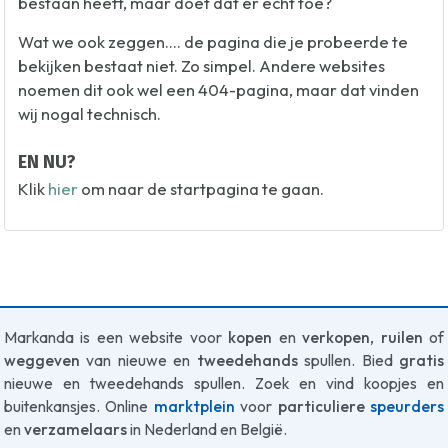
bestaan heeft, maar doet dat er echt toe?
Wat we ook zeggen.... de pagina die je probeerde te
bekijken bestaat niet. Zo simpel. Andere websites
noemen dit ook wel een 404-pagina, maar dat vinden
wij nogal technisch.
EN NU?
Klik
hier
om naar de startpagina te gaan.
Markanda is een website voor
kopen
en
verkopen
,
ruilen
of
weggeven
van nieuwe en
tweedehands
spullen. Bied
gratis
nieuwe en tweedehands spullen. Zoek en vind koopjes en
buitenkansjes. Online
marktplein
voor
particuliere
speurders
en
verzamelaars
in Nederland en België.