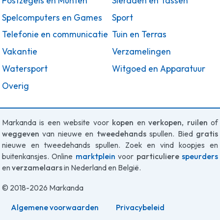
Postzegels en Munten
Sieraden en Tassen
Spelcomputers en Games
Sport
Telefonie en communicatie
Tuin en Terras
Vakantie
Verzamelingen
Watersport
Witgoed en Apparatuur
Overig
Markanda is een website voor
kopen
en
verkopen
,
ruilen
of
weggeven
van nieuwe en
tweedehands
spullen. Bied
gratis
nieuwe en tweedehands spullen. Zoek en vind koopjes en
buitenkansjes. Online
marktplein
voor
particuliere
speurders
en
verzamelaars
in Nederland en België.
© 2018-2026 Markanda
Algemene voorwaarden
Privacybeleid