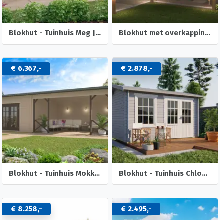
Blokhut - Tuinhuis Meg | 44 mm | onbehandeld
Blokhut met overkapping Helena 472x230 Onbehandeld vuren
€ 6.367,-
€ 2.878,-
Blokhut - Tuinhuis Mokka | 40 mm | vuren onbehandeld
Blokhut - Tuinhuis Chloe | 40 mm | vuren onbehandeld
€ 8.258,-
€ 2.495,-