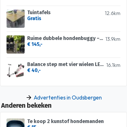
Tuintafels
12.6km
Gratis
Ruime dubbele hondenbuggy – opvouwbaar en praktisch! 🐾
13.9km
€ 145,-
Balance step met vier wielen LED knipsels
16.1km
€ 40,-
Advertenties in Oudsbergen
Anderen bekeken
Te koop 2 kunstof hondemanden