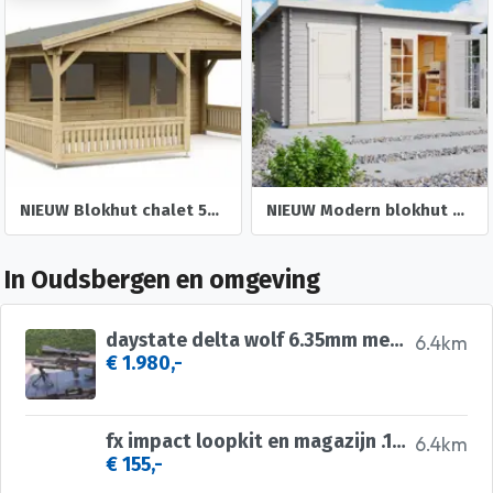
NIEUW Blokhut chalet 50mm: 5×5+3
NIEUW Modern blokhut Belmont 1
In Oudsbergen en omgeving
daystate delta wolf 6.35mm met vector optics continental
6.4km
€ 1.980,-
fx impact loopkit en magazijn .177
6.4km
€ 155,-