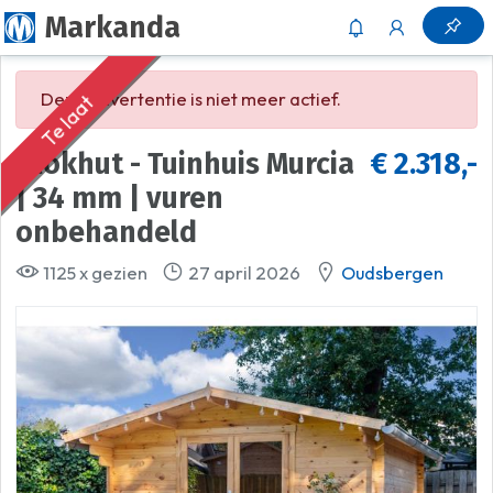
Markanda
Deze advertentie is niet meer actief.
Te laat
Blokhut - Tuinhuis Murcia
€ 2.318,-
| 34 mm | vuren
onbehandeld
1125 x gezien
27 april 2026
Oudsbergen