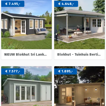
€ 7.495,-
€ 4.648,-
NIEUW Blokhut Sri Lanka 44 Dgp+
Blokhut - Tuinhuis Bertil | 44 mm | vuren onbehandeld
€ 7.577,-
€ 1.895,-