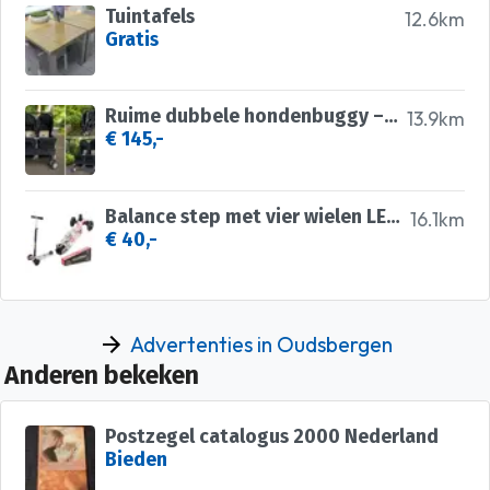
Tuintafels
12.6km
Gratis
Ruime dubbele hondenbuggy – opvouwbaar en praktisch! 🐾
13.9km
€ 145,-
Balance step met vier wielen LED knipsels
16.1km
€ 40,-
Advertenties in Oudsbergen
Anderen bekeken
Postzegel catalogus 2000 Nederland
Bieden