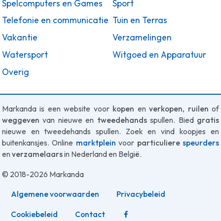
Spelcomputers en Games
Sport
Telefonie en communicatie
Tuin en Terras
Vakantie
Verzamelingen
Watersport
Witgoed en Apparatuur
Overig
Markanda is een website voor
kopen
en
verkopen
,
ruilen
of
weggeven
van nieuwe en
tweedehands
spullen. Bied
gratis
nieuwe en tweedehands spullen. Zoek en vind koopjes en
buitenkansjes. Online
marktplein
voor
particuliere
speurders
en
verzamelaars
in Nederland en België.
© 2018-2026 Markanda
Algemene voorwaarden
Privacybeleid
Cookiebeleid
Contact