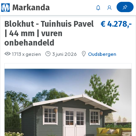
Markanda
Blokhut - Tuinhuis Pavel
€ 4.278,-
| 44 mm | vuren
onbehandeld
1713 x gezien
3 juni 2026
Oudsbergen