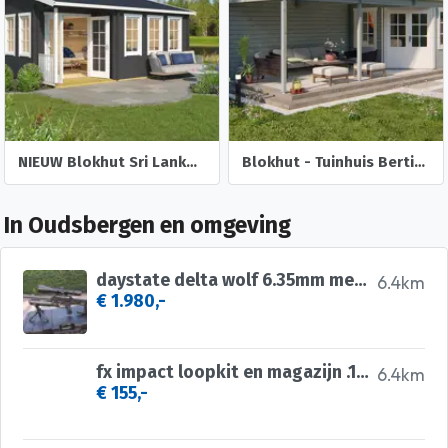
NIEUW Blokhut Sri Lanka 44 Dgp+
Blokhut - Tuinhuis Bertil | 44 mm | vuren onbehandeld
In Oudsbergen en omgeving
daystate delta wolf 6.35mm met vector optics continental
6.4km
€ 1.980,-
fx impact loopkit en magazijn .177
6.4km
€ 155,-