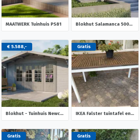
MAATWERK Tuinhuis PS81
Blokhut Salamanca 500x500 cm (ook bekend als Rose) heeft een
€ 5.588,-
Gratis
Blokhut - Tuinhuis Newcastle | 58 mm | vuren onbehandeld
IKEA Falster tuintafel en 3x IKEA Falster stapelbare tuinstoelen
Gratis
Gratis