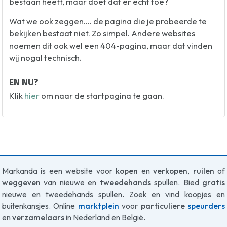
bestaan heeft, maar doet dat er echt toe?
Wat we ook zeggen.... de pagina die je probeerde te
bekijken bestaat niet. Zo simpel. Andere websites
noemen dit ook wel een 404-pagina, maar dat vinden
wij nogal technisch.
EN NU?
Klik
hier
om naar de startpagina te gaan.
Markanda is een website voor
kopen
en
verkopen
,
ruilen
of
weggeven
van nieuwe en
tweedehands
spullen. Bied
gratis
nieuwe en tweedehands spullen. Zoek en vind koopjes en
buitenkansjes. Online
marktplein
voor
particuliere
speurders
en
verzamelaars
in Nederland en België.