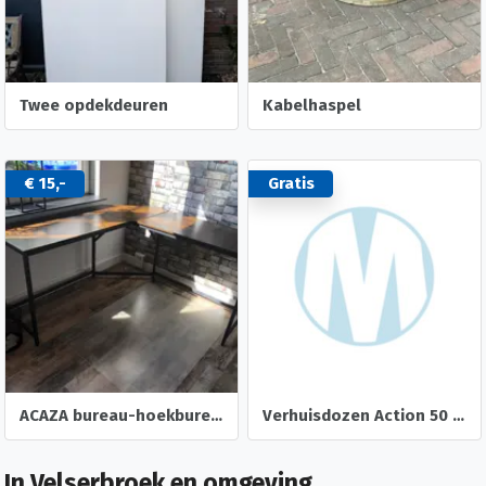
Twee opdekdeuren
Kabelhaspel
€ 15,-
Gratis
ACAZA bureau-hoekbureau
Verhuisdozen Action 50 liter 48x32 cm 16 stuks
In Velserbroek en omgeving