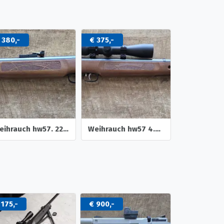
 375,-
€ 380,-
€ 450,-
Weihrauch hw57 4.5mm onderspanner luchtbuks
Weihrauch hw85 4.5mm
 175,-
€ 900,-