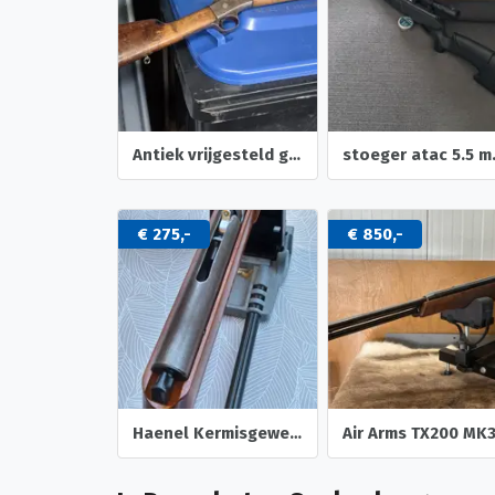
Antiek vrijgesteld geweer
stoeger
€ 275,-
€ 850,-
Haenel Kermisgeweer 4.4mm rond