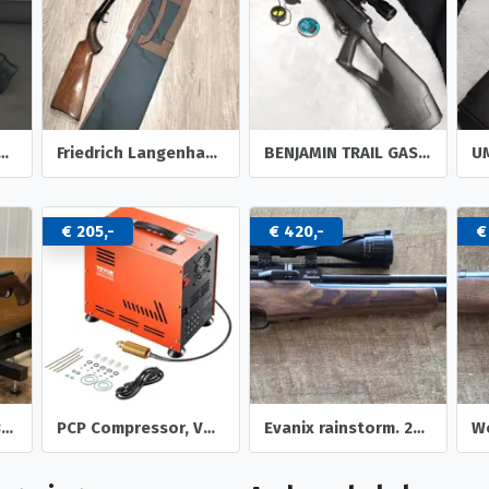
 atac 5.5 mm met scope
Friedrich Langenhan original V luchtbuks.
BENJAMIN TRAIL GASRAM 5,5mm & accessoires
€ 205,-
€ 420,-
€
Air Arms TX200 MK3 5,5mm
PCP Compressor, Vevor 800W - dubbele cilinder - 310 bar.
Evanix rainstorm. 22 pcp luchtgeweer