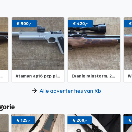
€ 420,-
€ 380,-
€
Ataman ap16 pcp pistool
Evanix rainstorm. 22 pcp luchtgeweer
Weihrauch hw57. 22 onderspanner luchtbuks
Alle advertenties van Rb
gorie
€ 125,-
€ 200,-
€