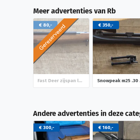
Meer advertenties van Rb
eerd
€ 350,-
€ 900,-
Fast Deer zijspan luchtbuks
Snowpeak m25 .30 pcp geweer met richtkijker
Andere advertenties in deze cate
€ 300,-
€ 160,-