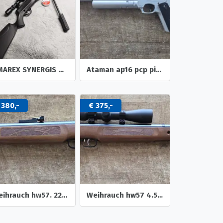
UMAREX SYNERGIS onderspanner 12-schots repeater 4,5mm &acc.
Ataman ap16 pcp pistool
 380,-
€ 375,-
Weihrauch hw57. 22 onderspanner luchtbuks
Weihrauch hw57 4.5mm onderspanner luchtbuks