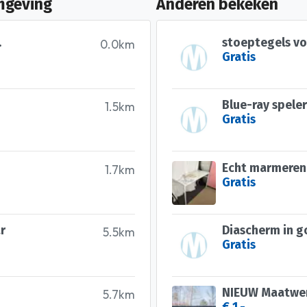
mgeving
Anderen bekeken
.
stoeptegels vo
0.0km
Gratis
Blue-ray speler
1.5km
Gratis
Echt marmeren t
1.7km
Gratis
r
Diascherm in g
5.5km
Gratis
NIEUW Maatwer
5.7km