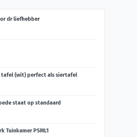
or dr liefhebber
afel (wit) perfect als siertafel
oede staat op standaard
k Tuinkamer PSML1