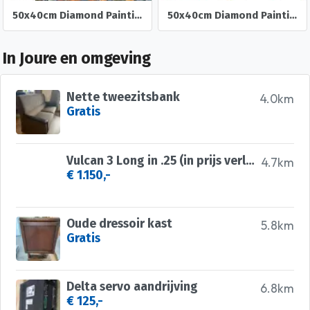
50x40cm Diamond Painting Vos in het bos (rond) nr 84
50x40cm Diamond Painting herst Uil (rond) nr 83
In Joure en omgeving
Nette tweezitsbank
4.0km
Gratis
Vulcan 3 Long in .25 (in prijs verlaagd)
4.7km
€ 1.150,-
Oude dressoir kast
5.8km
Gratis
Delta servo aandrijving
6.8km
€ 125,-