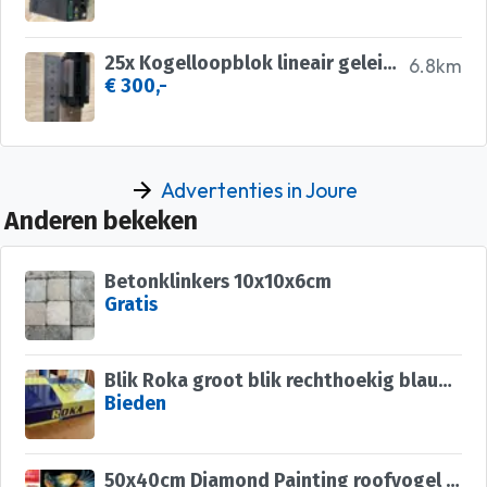
25x Kogelloopblok lineair geleiding
6.8km
€ 300,-
Advertenties in Joure
Anderen bekeken
Betonklinkers 10x10x6cm
Gratis
Blik Roka groot blik rechthoekig blauw geel bakker
Bieden
50x40cm Diamond Painting roofvogel (vierkant) nr 8