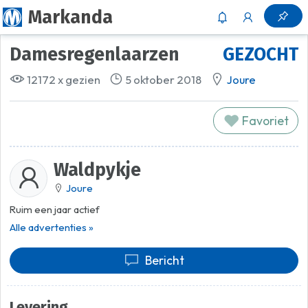
Markanda
Damesregenlaarzen
GEZOCHT
12172 x gezien
5 oktober 2018
Joure
Favoriet
Waldpykje
Joure
Ruim een jaar actief
Alle advertenties »
Bericht
Levering