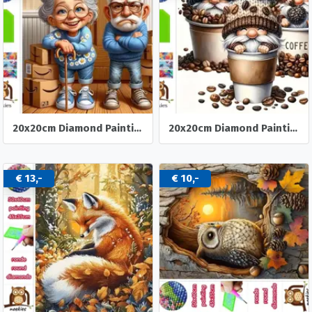
20x20cm Diamond Painting oud stel dozen (rond) nr 518
20x20cm Diamond Painting koffie kabouters (rond) nr 516
€ 13,-
€ 10,-