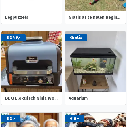
Legpuzzels
Gratis af te halen beginners surfplank met toebehoren
€ 549,-
Gratis
BBQ Elektrisch Ninja Woodfire XL PRO.
Aquarium
€ 5,-
€ 6,-