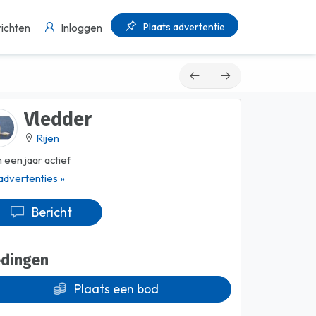
Plaats advertentie
ichten
Inloggen
Vledder
Rijen
 een jaar actief
 advertenties »
Bericht
edingen
Plaats een bod