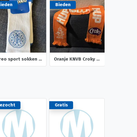
ieden
Bieden
Bieden
Oreo sport sokken maat 43-46 nieuw
Oranje KNVB Croky acryl sjaal met franjes NIEUW
ezocht
Gratis