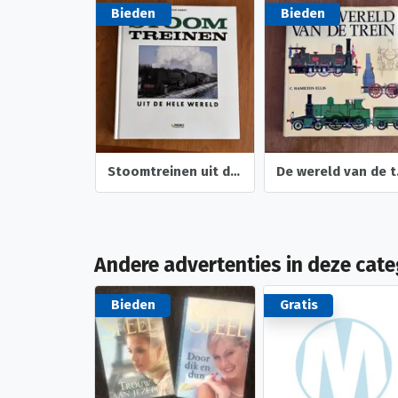
Bieden
Bieden
Lp en singles Dolly Dots , ook los Elpee single vinyl
Stoomtreinen uit de hele wereld ( Colin Garratt ).
De were
Andere advertenties in deze cate
Bieden
Gratis