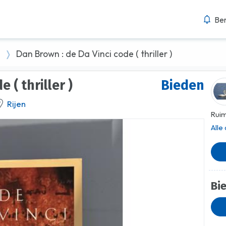
Ber
n
Dan Brown : de Da Vinci code ( thriller )
 ( thriller )
Bieden
Rijen
Ruim
Alle
Bi