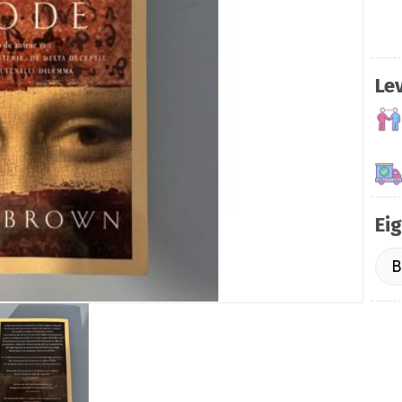
Le
Ei
B