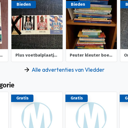
Bieden
Bieden
B
ld van de trein ( C. Hamilton Ellis )
Plus voetbalplaatjes 168 263 248 voetbal Plaatjes
Peuter kleuter boek prentenboek voorleesboek kartonboek
Alle advertenties van Vledder
gorie
Gratis
Gratis
G