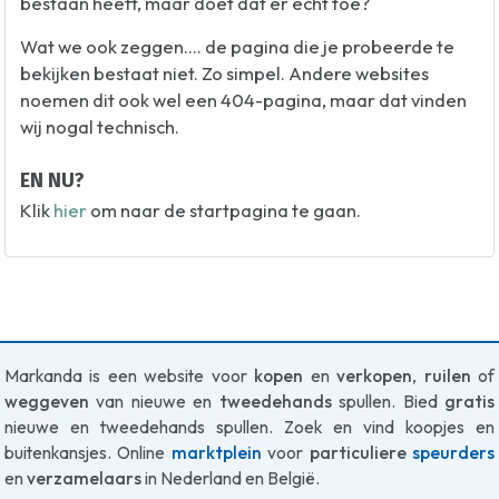
bestaan heeft, maar doet dat er echt toe?
Wat we ook zeggen.... de pagina die je probeerde te
bekijken bestaat niet. Zo simpel. Andere websites
noemen dit ook wel een 404-pagina, maar dat vinden
wij nogal technisch.
EN NU?
Klik
hier
om naar de startpagina te gaan.
Markanda is een website voor
kopen
en
verkopen
,
ruilen
of
weggeven
van nieuwe en
tweedehands
spullen. Bied
gratis
nieuwe en tweedehands spullen. Zoek en vind koopjes en
buitenkansjes. Online
marktplein
voor
particuliere
speurders
en
verzamelaars
in Nederland en België.