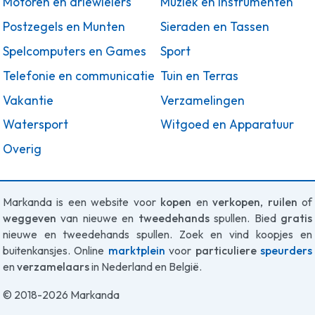
Motoren en driewielers
Muziek en Instrumenten
Postzegels en Munten
Sieraden en Tassen
Spelcomputers en Games
Sport
Telefonie en communicatie
Tuin en Terras
Vakantie
Verzamelingen
Watersport
Witgoed en Apparatuur
Overig
Markanda is een website voor
kopen
en
verkopen
,
ruilen
of
weggeven
van nieuwe en
tweedehands
spullen. Bied
gratis
nieuwe en tweedehands spullen. Zoek en vind koopjes en
buitenkansjes. Online
marktplein
voor
particuliere
speurders
en
verzamelaars
in Nederland en België.
© 2018-2026 Markanda