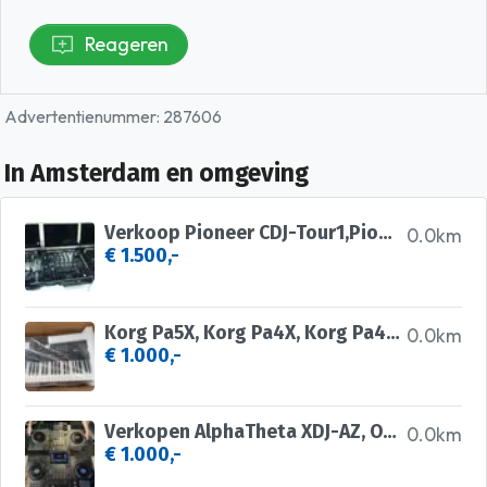
Reageren
Advertentienummer: 287606
In Amsterdam en omgeving
Verkoop Pioneer CDJ-Tour1,Pioneer DJM-Tour1, Pioneer DDJ RZX
0.0km
€ 1.500,-
Korg Pa5X, Korg Pa4X, Korg Pa4X MG2 Edition, Korg Pa1000 MG
0.0km
€ 1.000,-
Verkopen AlphaTheta XDJ-AZ, OMNIS-DUO, AlphaTheta DDJ-GRV6
0.0km
€ 1.000,-