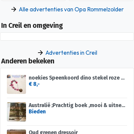
Alle advertenties van Opa Rommelzolder
In Creil en omgeving
Advertenties in Creil
Anderen bekeken
noekies Speenkoord dino stekel roze wit nr 24
€ 8,-
Australië ;Prachtig boek ,mooi & uitnemend natuur,op reisTOP
Bieden
Oud grenen dressoir