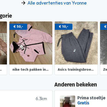
Alle advertenties van Yvonne
gorie
€ 50,-
€ 10,-
€
eboden leder dames jack.
nike tech pakken in diverse kleuren
Asics trainingsbroek grijs dames
Anderen bekeken
Prima stoeltje
6.3km
Gratis