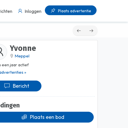
Plaats advertentie
ichten
Inloggen
Yvonne
Meppel
 een jaar actief
 advertenties »
Bericht
edingen
Plaats een bod