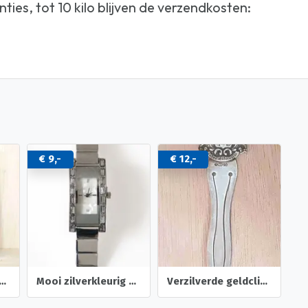
ties, tot 10 kilo blijven de verzendkosten:
€ 9,-
€ 12,-
: Christmas with the Simpsons, nog als nieuw
Mooi zilverkleurig horloge van lbvyr (nieuw)
Verzilverde geldclip, met wapen Medemblik. HH90 H. Hooijkaas