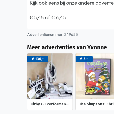
Kijk ook eens bij onze andere adverten
€ 5,45 of € 6,45
Advertentienummer: 249655
Meer advertenties van Yvonne
€ 130,-
€ 5,-
Kirby G3 Performance volledig werkend snoer heeft een breuk
The Simpsons