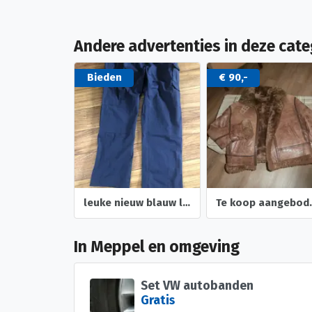
Andere advertenties in deze cate
Bieden
€ 90,-
leuke nieuw blauw lange broek maat XL
Te koop aang
In Meppel en omgeving
Set VW autobanden
Gratis