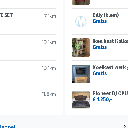
E SET
Billy (klein)
7.1km
Gratis
Ikea kast Kalla
10.1km
Gratis
Koelkast werk
10.1km
Gratis
11.8km
€ 1.250,-
Meppel