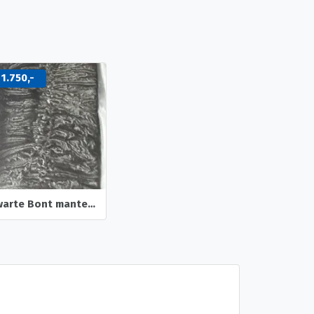
 1.750,-
Zwarte Bont mantel in Astrakan