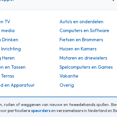
en TV
Auto's en onderdelen
n media
Computers en Software
n Drinken
Fietsen en Brommers
 Inrichting
Huizen en Kamers
g Heren
Motoren en driewielers
en en Tassen
Spelcomputers en Games
 Terras
Vakantie
d en Apparatuur
Overig
n
,
ruilen
of
weggeven
van nieuwe en
tweedehands
spullen. Bi
voor
particuliere
speurders
en
verzamelaars
in Nederland en Be