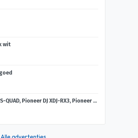
x wit
 goed
Pioneer DJ OPUS-QUAD, Pioneer DJ XDJ-RX3, Pioneer XDJ-XZ
Alle advertenties