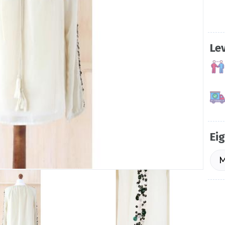
Le
Ei
M